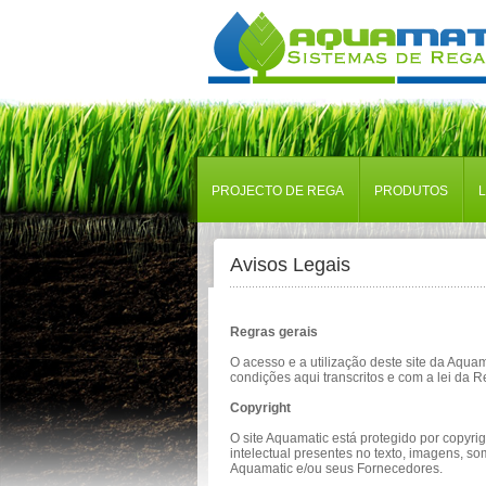
PROJECTO DE REGA
PRODUTOS
Avisos Legais
Regras gerais
O acesso e a utilização deste site da Aqu
condições aqui transcritos e com a lei da 
Copyright
O site Aquamatic está protegido por copyrig
intelectual presentes no texto, imagens, s
Aquamatic e/ou seus Fornecedores.