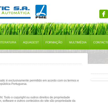
LITERATURA
AQUAGEST
FORMAÇÃO
MULTIMÉDIA
CONTACT
amatic é exclusivamente permitido em acordo com os termos e
República Portuguesa.
ht. Todo o copyright ou outros direitos de propriedade
om, software e outros conteúdos do site são propriedade da