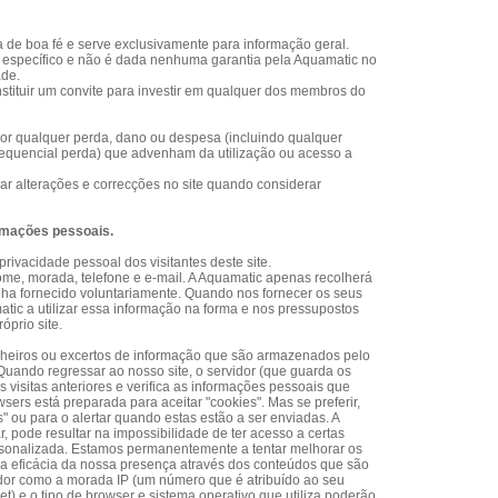
da de boa fé e serve exclusivamente para informação geral.
to específico e não é dada nenhuma garantia pela Aquamatic no
ade.
tituir um convite para investir em qualquer dos membros do
or qualquer perda, dano ou despesa (incluindo qualquer
nsequencial perda) que advenham da utilização ou acesso a
zar alterações e correcções no site quando considerar
ormações pessoais.
ivacidade pessoal dos visitantes deste site.
me, morada, telefone e e-mail. A Aquamatic apenas recolherá
enha fornecido voluntariamente. Quando nos fornecer os seus
atic a utilizar essa informação na forma e nos pressupostos
óprio site.
ficheiros ou excertos de informação que são armazenados pelo
Quando regressar ao nosso site, o servidor (que guarda os
 visitas anteriores e verifica as informações pessoais que
sers está preparada para aceitar "cookies". Mas se preferir,
" ou para o alertar quando estas estão a ser enviadas. A
ar, pode resultar na impossibilidade de ter acesso a certas
rsonalizada. Estamos permanentemente a tentar melhorar os
a eficácia da nossa presença através dos conteúdos que são
dor como a morada IP (um número que é atribuído ao seu
) e o tipo de browser e sistema operativo que utiliza poderão