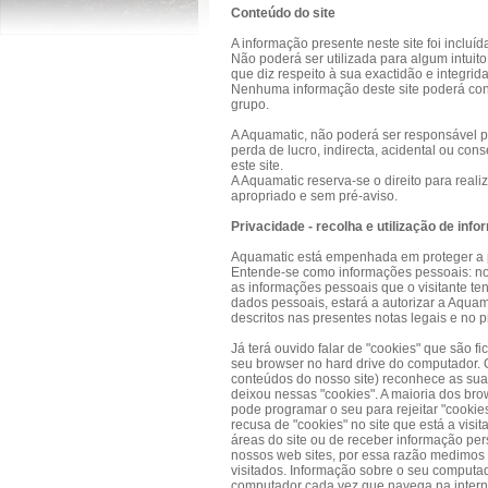
Conteúdo do site
A informação presente neste site foi incluí
Não poderá ser utilizada para algum intui
que diz respeito à sua exactidão e integrid
Nenhuma informação deste site poderá cons
grupo.
A Aquamatic, não poderá ser responsável p
perda de lucro, indirecta, acidental ou co
este site.
A Aquamatic reserva-se o direito para reali
apropriado e sem pré-aviso.
Privacidade - recolha e utilização de inf
Aquamatic está empenhada em proteger a pr
Entende-se como informações pessoais: no
as informações pessoais que o visitante t
dados pessoais, estará a autorizar a Aquam
descritos nas presentes notas legais e no pr
Já terá ouvido falar de "cookies" que são 
seu browser no hard drive do computador. 
conteúdos do nosso site) reconhece as suas
deixou nessas "cookies". A maioria dos brow
pode programar o seu para rejeitar "cookies
recusa de "cookies" no site que está a visit
áreas do site ou de receber informação pe
nossos web sites, por essa razão medimos 
visitados. Informação sobre o seu computa
computador cada vez que navega na internet