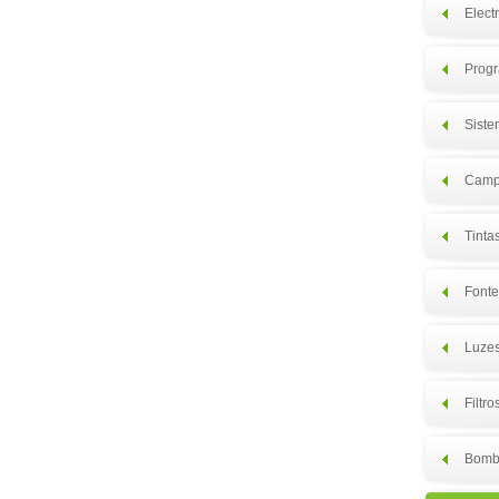
Elect
Prog
Siste
Camp
Tinta
Fonte
Luzes
Filtr
Bomb