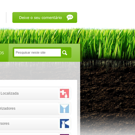
OS
Localizada
rizadores
sores