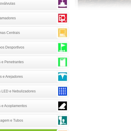
roválvulas
ramadores
mas Centrais
os Desportivos
s e Penetrantes
s e Arejadores
 LED e Nebulizadores
os e Acoplamentos
agem e Tubos